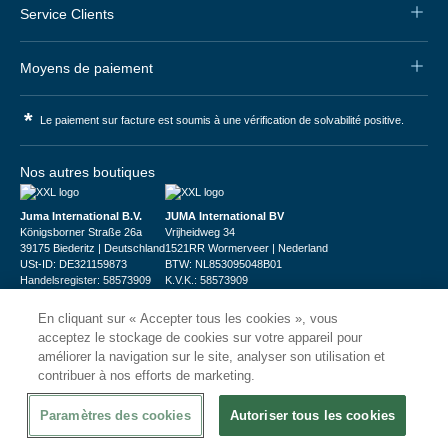
Service Clients
Moyens de paiement
*
Le paiement sur facture est soumis à une vérification de solvabilité positive.
Nos autres boutiques
Juma International B.V.
JUMA International BV
Königsborner Straße 26a
Vrijheidweg 34
39175 Biederitz | Deutschland
1521RR Wormerveer | Nederland
USt-ID: DE321159873
BTW: NL853095048B01
Handelsregister: 58573909
K.V.K.: 58573909
En cliquant sur « Accepter tous les cookies », vous
acceptez le stockage de cookies sur votre appareil pour
améliorer la navigation sur le site, analyser son utilisation et
contribuer à nos efforts de marketing.
© 2026
CHRshop
Paramètres des cookies
Autoriser tous les cookies
Confidentialité et Sécurité
Disclaimer
Conditions Générales