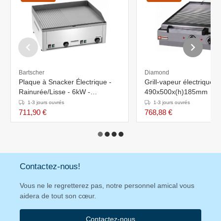
Bartscher
Diamond
Plaque à Snacker Électrique -
Grill-vapeur électrique d
Rainurée/Lisse - 6kW -
490x500x(h)185mm
660x540x297-310(h)mm
1-3 jours ouvrés
1-3 jours ouvrés
711,90 €
768,88 €
Contactez-nous!
Vous ne le regretterez pas, notre personnel amical vous
aidera de tout son cœur.
Contactez-nous