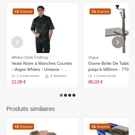
Express
Express
Whites Chefs Clothing
Vogue
Veste Noire à Manches Courtes
Ouvre-Boîte De Table In
- Vegas Whites - Unisexe -
jusqu'à 580mm - 770(h
Disponibles En 6 Tailles
1-3 jours ouvrés
6 Variantes
1-3 jours ouvrés
21,08 €
86,03 €
Produits similaires
Express
Express