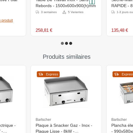
Rebords - 1500x600x900(h)mm
RAPIDE - 8
- 2°C à
PROMOTIO
3 semaines
5 Variantes
1-3 jours o
 produit
258,81 €
135,48 €
Produits similaires
Express
Expres
Bartscher
Bartscher
ctrique -
Plaque à Snacker Gaz - Inox -
Plancha éle
 -
Plaque Lisse - 8kW -
- 990x580