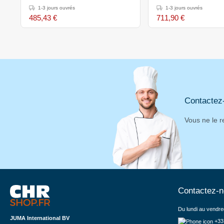
310(h)mm
660x540x297-310(h
1-3 jours ouvrés
1-3 jours ouvrés
485,43 €
711,90 €
Contactez
Vous ne le r
Contactez-
Du lundi au vendre
JUMA International BV
+33