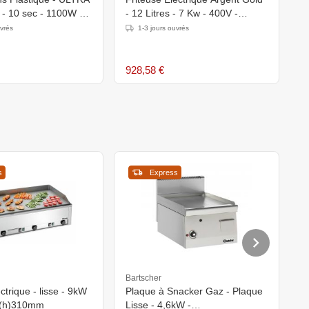
 - 10 sec - 1100W -
- 12 Litres - 7 Kw - 400V -
-
N XXL
31x52x(h)42cm
uvrés
1-3 jours ouvrés
928,58 €
1
s
Express
Bartscher
D
ctrique - lisse - 9kW
Plaque à Snacker Gaz - Plaque
P
x(h)310mm
Lisse - 4,6kW -
E