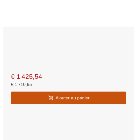
€
1 425,54
€
1 710,65
Ajouter au panier