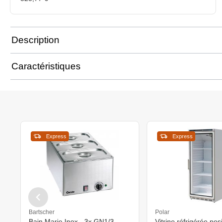
Description
Caractéristiques
Express
Express
Bartscher
Polar
Bain Marie Inox - 3x GN1/3 -
Vitrine réfrigérée pos