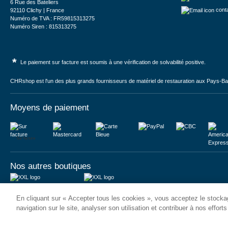
6 Rue des Bateliers
cont
92110 Clichy | France
Numéro de TVA : FR59815313275
Numéro Siren : 815313275
*
Le paiement sur facture est soumis à une vérification de solvabilité positive.
CHRshop est l'un des plus grands fournisseurs de matériel de restauration aux Pays-Bas 
Moyens de paiement
Sur facture
Nos autres boutiques
Juma International B.V.
JUMA International BV
En cliquant sur « Accepter tous les cookies », vous acceptez le stockag
Königsborner Straße 26a
Vrijheidweg 34
39175 Biederitz | Deutschland
1521RR Wormerveer | Nederland
navigation sur le site, analyser son utilisation et contribuer à nos effort
USt-ID: DE321159873
BTW: NL853095048B01
Handelsregister: 58573909
K.V.K.: 58573909