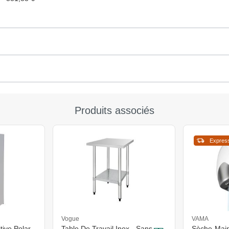
Produits associés
Expres
Vogue
VAMA
itive Polar
Table De Travail Inox - Sans
Sèche-Main