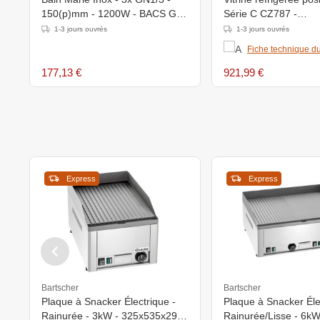
150(p)mm - 1200W - BACS GN
Série C CZ787 -
et COUVERCLES INCLUS
777x735x(H)1895mm 
1-3 jours ouvrés
1-3 jours ouvrés
8°C
Fiche technique du
177,13 €
921,99 €
Express
Express
Bartscher
Bartscher
Plaque à Snacker Électrique -
Plaque à Snacker Éle
Rainurée - 3kW - 325x535x297-
Rainurée/Lisse - 6kW