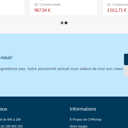
)mm
660x600x310(h)mm
1-3 jours ouvrés
1-3 jours o
967,54 €
1 011,71 €
-nous!
egretterez pas, notre personnel amical vous aidera de tout son cœur.
nous
Informations
di de 09h à 18h
À Propos de CHRshop
 (0) 189 900 150
Notre équipe