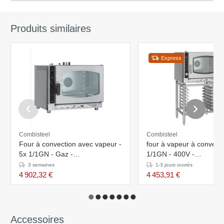
Produits similaires
Express
Combisteel
Combisteel
Four à convection avec vapeur -
four à vapeur à convecti
5x 1/1GN - Gaz -
1/1GN - 400V -
870x770x(h)700mm
870x730x(h)600mm
3 semaines
1-3 jours ouvrés
4 902,32 €
4 453,91 €
Accessoires