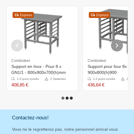
Express
Express
Combisteel
Combisteel
Support en Inox - Pour 8 x
Support pour four 8x 1
GN1/1 - 800x900x700(h)mm
900x800(h)900
1-3 jours ouvrés
2 Variantes
1-3 jours ouvrés
2 Var
408,85 €
436,64 €
Contactez-nous!
Vous ne le regretterez pas, notre personnel amical vous