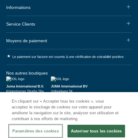
Informations
Service Clients
Moyens de paiement
*
Le paiement sur facture est soumis à une vérification de solvabilité positive.
Nos autres boutiques
Juma International B.V.
JUMA International BV
Königsborner Straße 26a
Vrijheidweg 34
39175 Biederitz | Deutschland
1521RR Wormerveer | Nederland
En cliquant sur « Accepter tous les cookies », vous
USt-ID: DE321159873
BTW: NL853095048B01
Handelsregister: 58573909
K.V.K.: 58573909
acceptez le stockage de cookies sur votre appareil pour
améliorer la navigation sur le site, analyser son utilisation et
contribuer à nos efforts de marketing.
Paramètres des cookies
Autoriser tous les cookies