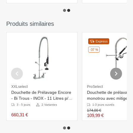
Produits similaires
Express
-37 %
XXLselect
ProSelect
Douchette de Prélavage Encore
Douchette de prélavage
- Bi Trous - INOX - 11 Litres p/m
monotrou avec mitigeur 
- (H)890mm
mm
3 - 5 jours
2 Variantes
1-3 jours ouvrés
174,00 €
660,31 €
109,99 €