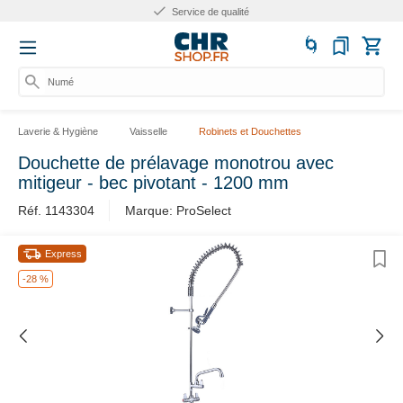
Service de qualité
Numéro
Laverie & Hygiène
Vaisselle
Robinets et Douchettes
Douchette de prélavage monotrou avec
mitigeur - bec pivotant - 1200 mm
Réf. 1143304
Marque: ProSelect
Express
-28 %