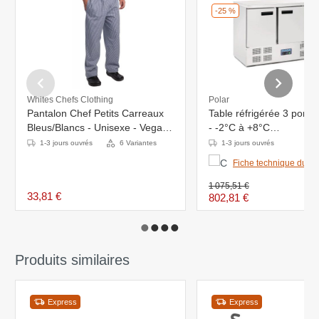
-25 %
Whites Chefs Clothing
Polar
Pantalon Chef Petits Carreaux
Table réfrigérée 3 port
Bleus/Blancs - Unisexe - Vegas
- -2°C à +8°C
Whites - Disponibles En 6 Tailles
- 1370x700x(H)880mm
1-3 jours ouvrés
6 Variantes
1-3 jours ouvrés
Fiche technique du pr
1 075,51 €
33,81 €
802,81 €
Produits similaires
Express
Express