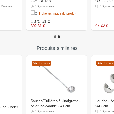
- -2°C à +8°C
OXO - 280
- 1370x700x(H)880mm
 Variantes
1-3 jours ouvrés
1-3 jours o
Fiche technique du produit
1 075,51 €
47,20 €
802,81 €
Produits similaires
Express
Expres
Sauces/Cuillères à vinaigrette -
Louche - Ac
Acier inoxydable - 41 cm
Ø4,5cm
oupe - Acier
1-3 jours ouvrés
1-3 jours o