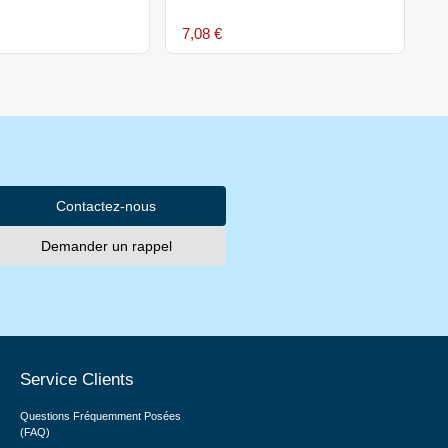
7,08 €
1
Contactez-nous
Demander un rappel
Service Clients
Questions Fréquemment Posées
(FAQ)