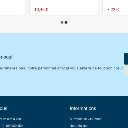
10,46 €
7,22 €
-nous!
egretterez pas, notre personnel amical vous aidera de tout son cœur.
nous
Informations
di de 09h à 18h
À Propos de CHRshop
 (0) 189 900 150
Notre équipe