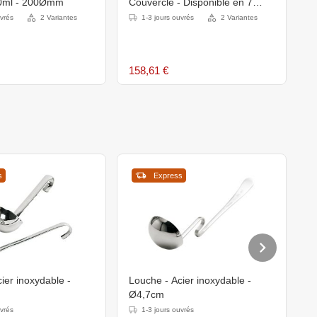
0ml - 200Ømm
Couvercle - Disponible en 7
2
Tailles
uvrés
2 Variantes
1-3 jours ouvrés
2 Variantes
158,61 €
3
s
Express
ier inoxydable -
Louche - Acier inoxydable -
H
Ø4,7cm
L
uvrés
1-3 jours ouvrés
L