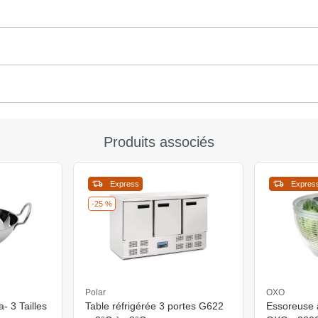
Produits associés
Express
Expres
-25 %
Polar
OXO
a- 3 Tailles
Table réfrigérée 3 portes G622
Essoreuse 