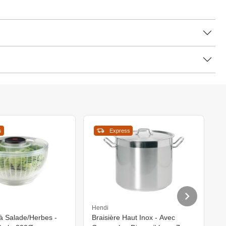
s
Express
Hendi
H
à Salade/Herbes -
Braisière Haut Inox - Avec
C