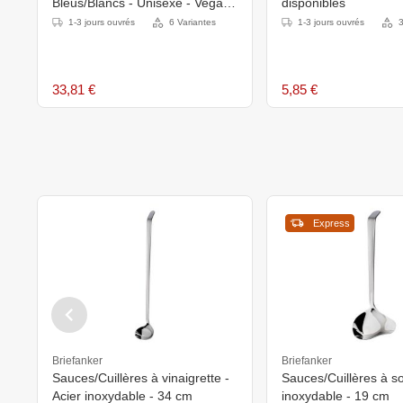
Bleus/Blancs - Unisexe - Vegas
disponibles
Whites - Disponibles En 6 Tailles
1-3 jours ouvrés
6 Variantes
1-3 jours ouvrés
3
33,81 €
5,85 €
Express
Briefanker
Briefanker
Sauces/Cuillères à vinaigrette -
Sauces/Cuillères à s
Acier inoxydable - 34 cm
inoxydable - 19 cm