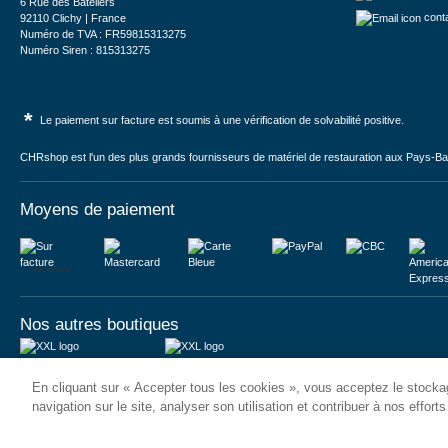
6 Rue des Bateliers
cont
92110 Clichy | France
Numéro de TVA : FR59815313275
Numéro Siren : 815313275
*
Le paiement sur facture est soumis à une vérification de solvabilité positive.
CHRshop est l'un des plus grands fournisseurs de matériel de restauration aux Pays-Bas 
Moyens de paiement
Sur facture
Nos autres boutiques
Juma International B.V.
JUMA International BV
En cliquant sur « Accepter tous les cookies », vous acceptez le stockag
Königsborner Straße 26a
Vrijheidweg 34
39175 Biederitz | Deutschland
1521RR Wormerveer | Nederland
navigation sur le site, analyser son utilisation et contribuer à nos effort
USt-ID: DE321159873
BTW: NL853095048B01
Handelsregister: 58573909
K.V.K.: 58573909