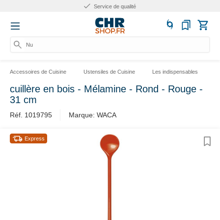
Service de qualité
Numé
Accessoires de Cuisine
Ustensiles de Cuisine
Les indispensables
L
cuillère en bois - Mélamine - Rond - Rouge -
31 cm
Réf. 1019795
Marque: WACA
Express