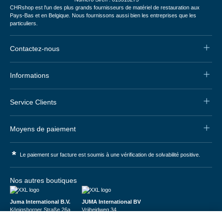
CHRshop est l'un des plus grands fournisseurs de matériel de restauration aux
Pays-Bas et en Belgique. Nous fournissons aussi bien les entreprises que les
particuliers.
Contactez-nous
Informations
Service Clients
Moyens de paiement
*
Le paiement sur facture est soumis à une vérification de solvabilité positive.
Nos autres boutiques
Juma International B.V.
JUMA International BV
Königsborner Straße 26a
Vrijheidweg 34
39175 Biederitz | Deutschland
1521RR Wormerveer | Nederland