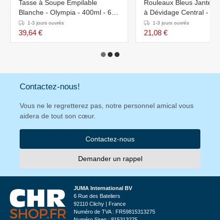
Tasse à Soupe Empilable
Rouleaux Bleus Jantex - 
Blanche - Olympia - 400ml - 6
à Dévidage Central - Lot
Pièces
1-3 jours ouvrés
1-3 jours ouvrés
39,64 €
21,08 €
Contactez-nous!
Vous ne le regretterez pas, notre personnel amical vous
aidera de tout son cœur.
Contactez-nous
Demander un rappel
JUMA International BV
6 Rue des Bateliers
92110 Clichy | France
Numéro de TVA : FR59815313275
Numéro Siren : 815313275