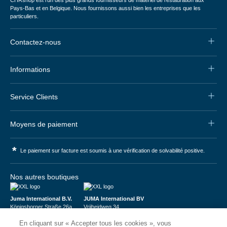
CHRshop est l'un des plus grands fournisseurs de matériel de restauration aux
Pays-Bas et en Belgique. Nous fournissons aussi bien les entreprises que les
particuliers.
Contactez-nous
Informations
Service Clients
Moyens de paiement
*
Le paiement sur facture est soumis à une vérification de solvabilité positive.
Nos autres boutiques
Juma International B.V.
JUMA International BV
Königsborner Straße 26a
Vrijheidweg 34
39175 Biederitz | Deutschland
1521RR Wormerveer | Nederland
En cliquant sur « Accepter tous les cookies », vous
USt-ID: DE321159873
BTW: NL853095048B01