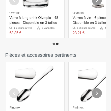
Olympia
Olympia
Verre à long drink Olympia - 48
Verres à vin - 6 pièces - 
pièces - Disponible en 3 tailles
Disponible en 3 tailles
1-3 jours ouvrés
3 Variantes
1-3 jours ouvrés
4 Var
63,85 €
28,21 €
Pièces et accessoires pertinents
Pintinox
Pintinox