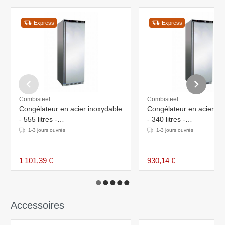
Express
Express
Combisteel
Combisteel
Congélateur en acier inoxydable
Congélateur en acier in
- 555 litres -
- 340 litres -
775x695x(h)1850mm
600x585x(h)1850mm
1-3 jours ouvrés
1-3 jours ouvrés
1 101,39 €
930,14 €
Accessoires