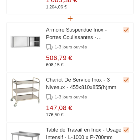
1 204,06 €
Armoire Suspendue Inox -
Portes Coulissantes -
1400x400(p)x660(h)mm
1-3 jours ouvrés
506,79 €
608,15 €
Chariot De Service Inox - 3
Niveaux - 455x810x855(h)mm
1-3 jours ouvrés
147,08 €
176,50 €
Table de Travail en Inox - Usage
Intensif - L-1000 x P-700mm