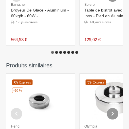
Bartscher
Bolero
Broyeur De Glace - Aluminium -
Table de bistrot avec pl
60kg/h - 60W -
Inox - Pied en Aluminium
173x380x385(h)mm
70x70(h)72cm
1-3 jours ouvrés
1-3 jours ouvrés
564,93 €
129,02 €
Produits similaires
Express
Express
-10 %
Hendi
Olympia