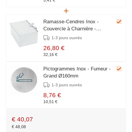
5,41 €
Ramasse-Cendres Inox -
Couvercle à Charnière -
210x140x90(h)mm
1-3 jours ouvrés
26,80 €
32,16 €
Pictogrammes Inox - Fumeur -
Grand Ø160mm
1-3 jours ouvrés
8,76 €
10,51 €
€
40,07
€
48,08