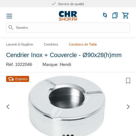
Service de qualité
Numéro d
Laverie & Hygiène
Cendriers
Cendriers de Table
Cendrier Inox + Couvercle - Ø90x28(h)mm
Réf. 1022046
Marque: Hendi
Express