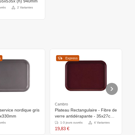
855x535x (h) 940mm
uvrés
2 Variantes
s
Express
P
Cambro
A
service nordique gris
Plateau Rectangulaire - Fibre de
30x330mm
verre antidérapante - 35x27cm -
Disponible en 2 couleurs
uvrés
1-3 jours ouvrés
4 Variantes
19,83 €
7