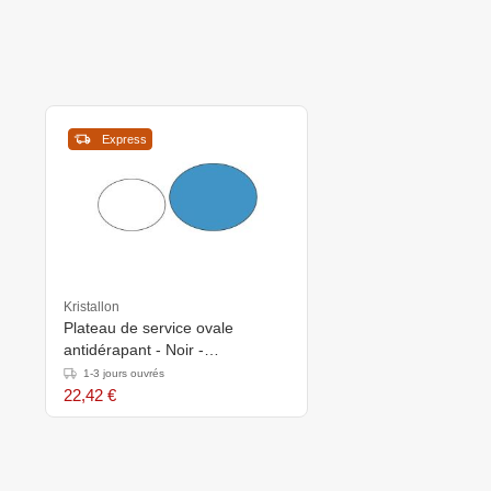
Express
Kristallon
Plateau de service ovale
antidérapant - Noir -
685x560mm
1-3 jours ouvrés
22,42 €