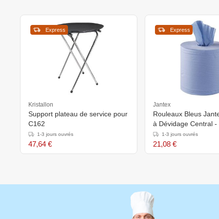
Express
Express
Kristallon
Jantex
Support plateau de service pour
Rouleaux Bleus Jantex
C162
à Dévidage Central -
1-3 jours ouvrés
1-3 jours ouvrés
47,64 €
21,08 €