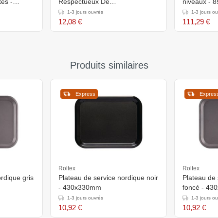
tes -
Respectueux De
niveaux - 
- 50Kg
l’Environnement - Rouge
1-3 jours ouvrés
1-3 jours o
12,08 €
111,29 €
Produits similaires
Express
Expres
Roltex
Roltex
rdique gris
Plateau de service nordique noir
Plateau de 
- 430x330mm
foncé - 4
1-3 jours ouvrés
1-3 jours o
10,92 €
10,92 €