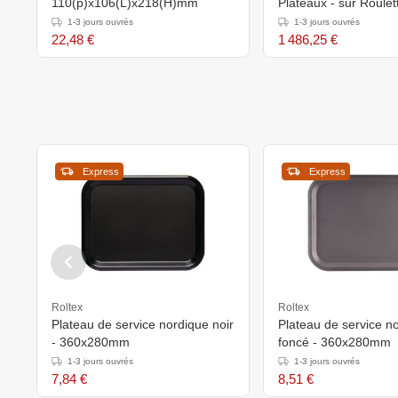
110(p)x106(L)x218(H)mm
Plateaux - sur Roulet
645x745x(h)910mm 
1-3 jours ouvrés
1-3 jours ouvrés
22,48 €
1 486,25 €
Express
Express
Roltex
Roltex
Plateau de service nordique noir
Plateau de service no
- 360x280mm
foncé - 360x280mm
1-3 jours ouvrés
1-3 jours ouvrés
7,84 €
8,51 €