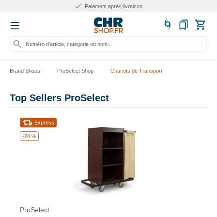
Paiement après livraison
Conta
Numéro d'article, catégorie ou nom...
Brand Shops
ProSelect Shop
Chariots de Transport
Top Sellers ProSelect
Express
-24 %
ProSelect