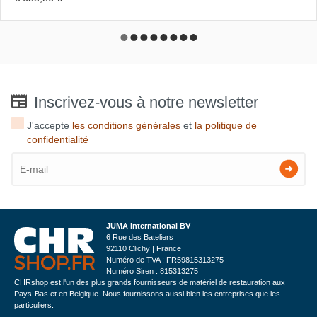
Inscrivez-vous à notre newsletter
J'accepte
les conditions générales
et
la politique de
confidentialité
JUMA International BV
6 Rue des Bateliers
92110 Clichy | France
Numéro de TVA : FR59815313275
Numéro Siren : 815313275
CHRshop est l'un des plus grands fournisseurs de matériel de restauration aux
Pays-Bas et en Belgique. Nous fournissons aussi bien les entreprises que les
particuliers.