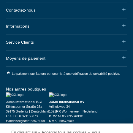
Contactez-nous
Informations
Service Clients
Moyens de paiement
*
Le paiement sur facture est soumis à une vérification de solvabilité positive.
Nos autres boutiques
Juma International B.V.
JUMA International BV
Königsborner Straße 26a
Vrijheidweg 34
39175 Biederitz | Deutschland
1521RR Wormerveer | Nederland
USt-ID: DE321159873
BTW: NL853095048B01
Handelsregister: 58573909
K.V.K.: 58573909
En cliquant sur « Accepter tous les cookies », vous