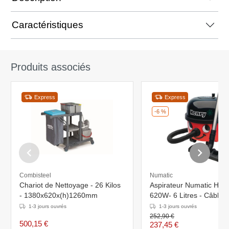
Caractéristiques
Produits associés
Express
Express
-6 %
Combisteel
Numatic
Chariot de Nettoyage - 26 Kilos
Aspirateur Numatic Henr
- 1380x620x(h)1260mm
620W- 6 Litres - Câble 
mètres
1-3 jours ouvrés
1-3 jours ouvrés
252,90 €
500,15 €
237,45 €