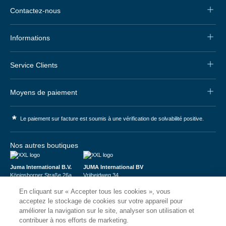
Contactez-nous
Informations
Service Clients
Moyens de paiement
*
Le paiement sur facture est soumis à une vérification de solvabilité positive.
Nos autres boutiques
Juma International B.V.
JUMA International BV
Königsborner Straße 26a
Vrijheidweg 34
39175 Biederitz | Deutschland
1521RR Wormerveer | Nederland
En cliquant sur « Accepter tous les cookies », vous
USt-ID: DE321159873
BTW: NL853095048B01
Handelsregister: 58573909
K.V.K.: 58573909
acceptez le stockage de cookies sur votre appareil pour
améliorer la navigation sur le site, analyser son utilisation et
contribuer à nos efforts de marketing.