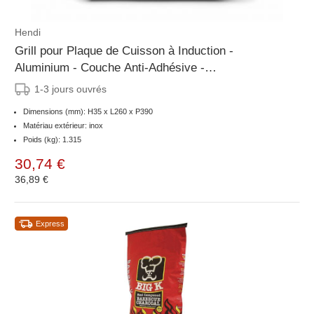
Hendi
Grill pour Plaque de Cuisson à Induction -
Aluminium - Couche Anti-Adhésive -
390x260x(H)35mm
1-3 jours ouvrés
Dimensions (mm): H35 x L260 x P390
Matériau extérieur: inox
Poids (kg): 1.315
30,74 €
36,89 €
Express