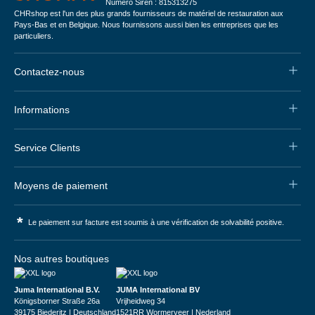
Numéro Siren : 815313275
CHRshop est l'un des plus grands fournisseurs de matériel de restauration aux
Pays-Bas et en Belgique. Nous fournissons aussi bien les entreprises que les
particuliers.
Contactez-nous
Informations
Service Clients
Moyens de paiement
*
Le paiement sur facture est soumis à une vérification de solvabilité positive.
Nos autres boutiques
Juma International B.V.
JUMA International BV
Königsborner Straße 26a
Vrijheidweg 34
39175 Biederitz | Deutschland
1521RR Wormerveer | Nederland