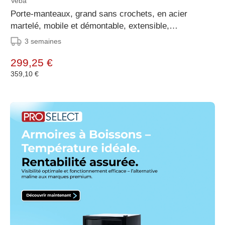
Veba
Porte-manteaux, grand sans crochets, en acier
martelé, mobile et démontable, extensible,
192x60x200cm (BxTxH), C10006
3 semaines
299,25 €
359,10 €