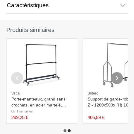
Caractéristiques
Produits similaires
Veba
Bolero
Porte-manteaux, grand sans
Support de garde-robe 
crochets, en acier martelé,
Z - 1200x500x (H) 167
mobile et démontable,
3 semaines
extensible, 192x60x200cm
299,25 €
405,59 €
(BxTxH), C10006