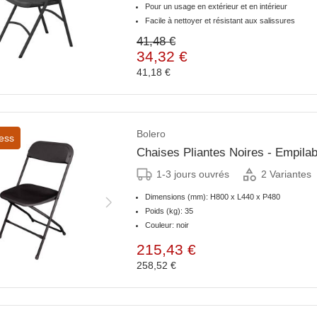
Pour un usage en extérieur et en intérieur
Facile à nettoyer et résistant aux salissures
41,48 €
34,32 €
41,18 €
Bolero
ess
Chaises Pliant
1-3 jours ouvrés
2 Variantes
Dimensions (mm): H800 x L440 x P480
Poids (kg): 35
Couleur: noir
215,43 €
258,52 €