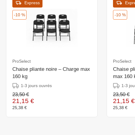
Express
Expr
-10 %
-10 %
ProSelect
ProSelect
Chaise pliante noire – Charge max
Chaise pl
160 kg
max 160 
1-3 jours ouvrés
1-3 jou
23,50 €
23,50 €
21,15 €
21,15 €
25,38 €
25,38 €