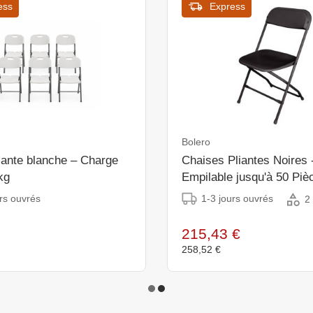
ess
Express
Bolero
iante blanche – Charge
Chaises Pliantes Noires -
kg
Empilable jusqu'à 50 Pièc
de 10
rs ouvrés
1-3 jours ouvrés
2
215,43 €
258,52 €