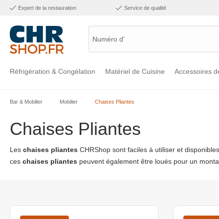
Expert de la restauration
Service de qualité
Numéro d'art
Réfrigération & Congélation
Matériel de Cuisine
Accessoires d
Bar & Mobilier
Mobilier
Chaises Pliantes
Voir la catégorie Réfrigération & Congélation
Voir la catégorie Matériel de Cuisine
Voir la catégorie Accessoires de Cuisine
Voir la catégorie Maintien Chaud
Voir la catégorie Inox
Voir la catégorie Bar & Mobilier
Voir la catégorie Laverie & Hygiène
Chaises Pliantes
Les
chaises pliantes
CHRShop sont faciles à utiliser et disponib
ces
chaises pliantes
peuvent également être loués pour un montan