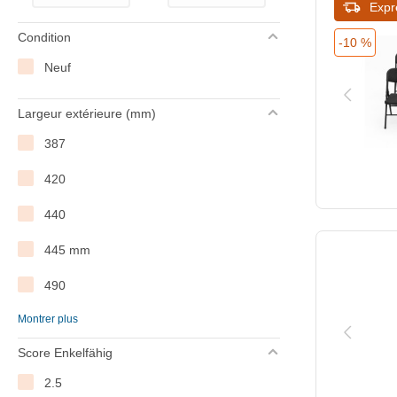
Expr
Condition
-10 %
Neuf
Largeur extérieure (mm)
387
420
440
445 mm
490
Montrer plus
500
Score Enkelfähig
570
2.5