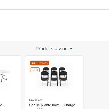
Produits associés
Express
-10 %
ProSelect
e -
Chaise pliante noire – Charge