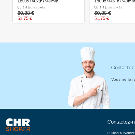
1800x740x(h)740mm
1800x740x(h)740m
1-3 jours ouvrés
1-3 jours ouvrés
60,88 €
60,88 €
51,75 €
51,75 €
Contactez
Vous ne le r
Contactez-
Du lundi au vendre