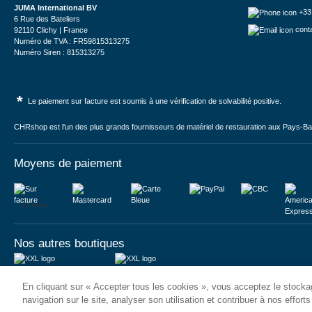
JUMA International BV
+33
6 Rue des Bateliers
cont
92110 Clichy | France
Numéro de TVA : FR59815313275
Numéro Siren : 815313275
*
Le paiement sur facture est soumis à une vérification de solvabilité positive.
CHRshop est l'un des plus grands fournisseurs de matériel de restauration aux Pays-Bas 
Moyens de paiement
Sur facture
Nos autres boutiques
Juma International B.V.
JUMA International BV
En cliquant sur « Accepter tous les cookies », vous acceptez le stockag
Königsborner Straße 26a
Vrijheidweg 34
39175 Biederitz | Deutschland
1521RR Wormerveer | Nederland
navigation sur le site, analyser son utilisation et contribuer à nos effort
USt-ID: DE321159873
BTW: NL853095048B01