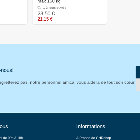
m
max 160 kg
1-3 jours ouvrés
23,50 €
21,15 €
-nous!
egretterez pas, notre personnel amical vous aidera de tout son cœur.
nous
Informations
di de 09h à 18h
À Propos de CHRshop