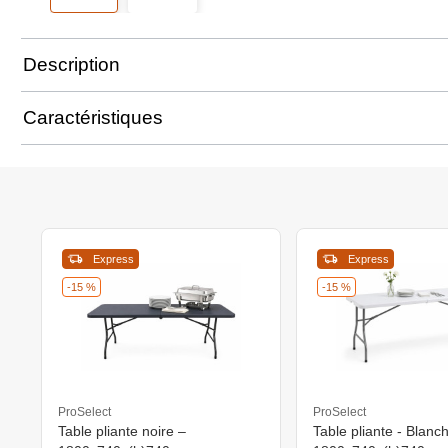
Description
Caractéristiques
Express
Express
-15 %
-15 %
ProSelect
ProSelect
Table pliante noire –
Table pliante - Blanch