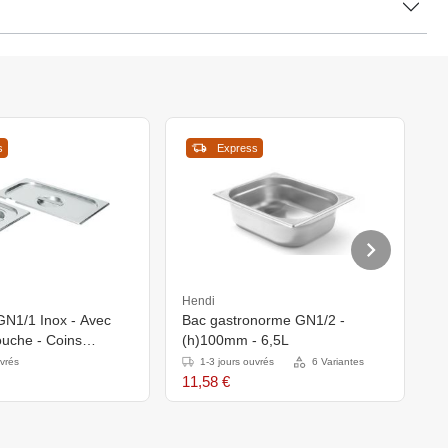
s
Express
Hendi
H
GN1/1 Inox - Avec
Bac gastronorme GN1/2 -
R
uche - Coins
(h)100mm - 6,5L
G
uvrés
1-3 jours ouvrés
6 Variantes
11,58 €
1