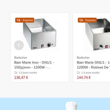
Express
Express
Bartscher
Bartscher
Bain Marie Inox - GN1/1 -
Bain Marie GN1/1 - 
150(p)mm - 1200W -
1200W - Robinet De 
338x540x248(h)mm
Bartscher
1-3 jours ouvrés
1-3 jours ouvrés
136,47 €
144,74 €