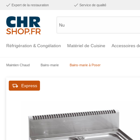
Expert de la restauration
Service de qualité
Numéro
Réfrigération & Congélation
Matériel de Cuisine
Accessoires d
Maintien Chaud
Bains-marie
Bains-marie à Poser
Voir la catégorie Réfrigération & Congélation
Voir la catégorie Matériel de Cuisine
Voir la catégorie Accessoires de Cuisine
Voir la catégorie Maintien Chaud
Voir la catégorie Inox
Voir la catégorie Bar & Mobilier
Voir la catégorie Laverie & Hygiène
Express