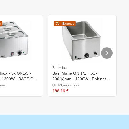
s
Express
Bartscher
B
Inox - 3x GN1/3 -
Bain Marie GN 1/1 Inox -
B
- 1200W - BACS GN
200(p)mm - 1200W - Robinet
1
RCLES INCLUS
De Vidange -
uvrés
1-3 jours ouvrés
355X550X295(h)mm
198,16 €
1