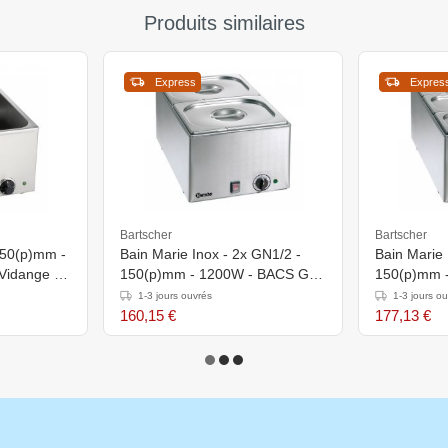
Produits similaires
Express
Expres
Bartscher
Bartscher
150(p)mm -
Bain Marie Inox - 2x GN1/2 -
Bain Marie 
Vidange -
150(p)mm - 1200W - BACS GN
150(p)mm 
et COUVERCLES INCLUS
et COUVE
1-3 jours ouvrés
1-3 jours o
160,15 €
177,13 €