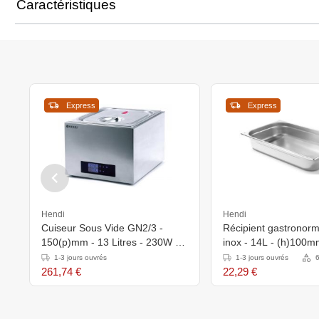
Caractéristiques
Express
Express
Hendi
Hendi
Cuiseur Sous Vide GN2/3 -
Récipient gastronor
150(p)mm - 13 Litres - 230W -
inox - 14L - (h)100
363x335x290(h)mm
1-3 jours ouvrés
1-3 jours ouvrés
6
261,74 €
22,29 €