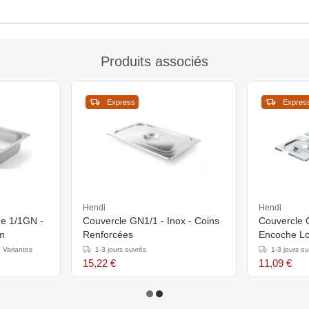
Produits associés
Express
Expres
Hendi
Hendi
me 1/1GN -
Couvercle GN1/1 - Inox - Coins
Couvercle 
mm
Renforcées
Encoche Lo
Renforcées
 Variantes
1-3 jours ouvrés
1-3 jours o
15,22 €
11,09 €