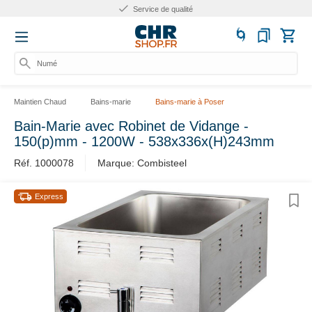
Service de qualité
Numéro
Maintien Chaud
Bains-marie
Bains-marie à Poser
Bain-Marie avec Robinet de Vidange -
150(p)mm - 1200W - 538x336x(H)243mm
Réf. 1000078
Marque: Combisteel
Express