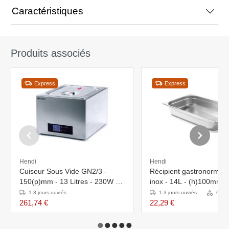
Caractéristiques
Produits associés
Express
Express
Hendi
Hendi
Cuiseur Sous Vide GN2/3 -
Récipient gastronorme 
150(p)mm - 13 Litres - 230W -
inox - 14L - (h)100mm
363x335x290(h)mm
1-3 jours ouvrés
1-3 jours ouvrés
6 Var
261,74 €
22,29 €