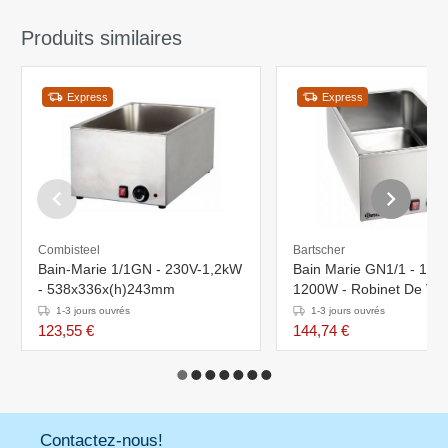
Produits similaires
Express
Express
Combisteel
Bartscher
Bain-Marie 1/1GN - 230V-1,2kW
Bain Marie GN1/1 - 150
- 538x336x(h)243mm
1200W - Robinet De Vid
Bartscher
1-3 jours ouvrés
1-3 jours ouvrés
123,55 €
144,74 €
Contactez-nous!