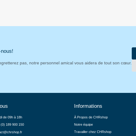
-nous!
egretterez pas, notre personnel amical vous aidera de tout son cœur.
nous
Informations
di de 09h à 18h
À Propos de CHRshop
 (0) 189 900 150
Notre équipe
Travailler chez CHRshop
act@chrshop.fr