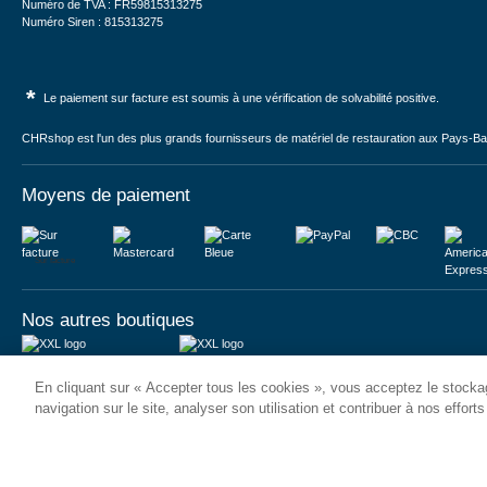
Numéro de TVA : FR59815313275
Numéro Siren : 815313275
*
Le paiement sur facture est soumis à une vérification de solvabilité positive.
CHRshop est l'un des plus grands fournisseurs de matériel de restauration aux Pays-Bas 
Moyens de paiement
Sur facture
Nos autres boutiques
Juma International B.V.
JUMA International BV
En cliquant sur « Accepter tous les cookies », vous acceptez le stockag
Königsborner Straße 26a
Vrijheidweg 34
39175 Biederitz | Deutschland
1521RR Wormerveer | Nederland
navigation sur le site, analyser son utilisation et contribuer à nos effort
USt-ID: DE321159873
BTW: NL853095048B01
Handelsregister: 58573909
K.V.K.: 58573909