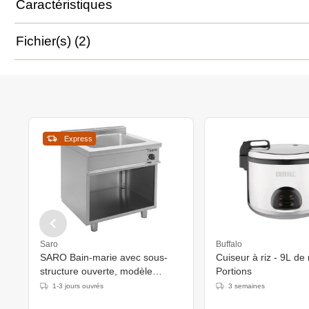
Caractéristiques
Fichier(s) (2)
Express
Saro
Buffalo
SARO Bain-marie avec sous-
Cuiseur à riz - 9L de 
structure ouverte, modèle
Portions
E7/BME2BA
1-3 jours ouvrés
3 semaines