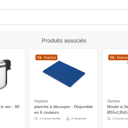
Produits associés
Express
Expres
Hygiplas
Olympia
riz sec - 80
planche à découper - Disponible
Moulin à Sel
en 6 couleurs
Ø55x135(
1-3 jours ouvrés
6 Variantes
1-3 jours o