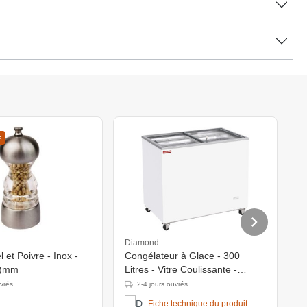
s
B
Diamond
I
 et Poivre - Inox -
Congélateur à Glace - 300
4
h)mm
Litres - Vitre Coulissante -
1015x635x(h)890mm
uvrés
2-4 jours ouvrés
Fiche technique du produit