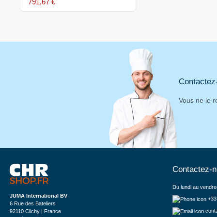
791,67 €
Contactez
Vous ne le r
Contactez-
Du lundi au vendre
JUMA International BV
+33
6 Rue des Bateliers
cont
92110 Clichy | France