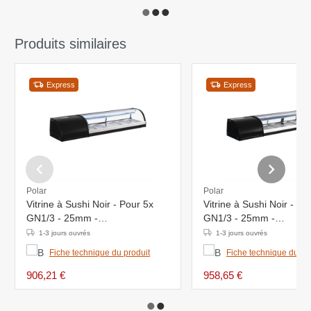
Produits similaires
Express
Express
Polar
Polar
Vitrine à Sushi Noir - Pour 5x
Vitrine à Sushi Noir - Po
GN1/3 - 25mm -
GN1/3 - 25mm -
1500x390x290(h)mm
1800x390x290(h)mm
1-3 jours ouvrés
1-3 jours ouvrés
Fiche technique du produit
Fiche technique du pr
906,21 €
958,65 €