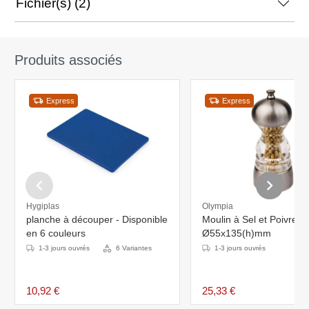
Fichier(s) (2)
Produits associés
Express
Express
Hygiplas
Olympia
planche à découper - Disponible
Moulin à Sel et Poivre - 
en 6 couleurs
Ø55x135(h)mm
1-3 jours ouvrés
6 Variantes
1-3 jours ouvrés
10,92 €
25,33 €