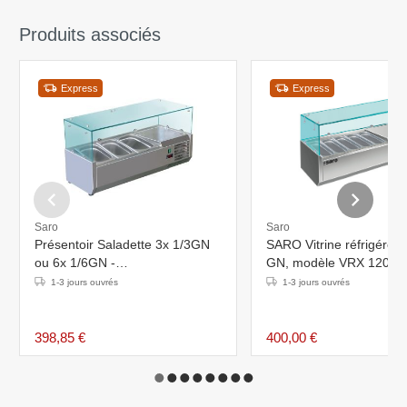
Produits associés
Express
Express
Saro
Saro
Présentoir Saladette 3x 1/3GN
SARO Vitrine réfrigérée 
ou 6x 1/6GN -
GN, modèle VRX 1200/
955x380x435(h)mm
1-3 jours ouvrés
1-3 jours ouvrés
398,85 €
400,00 €