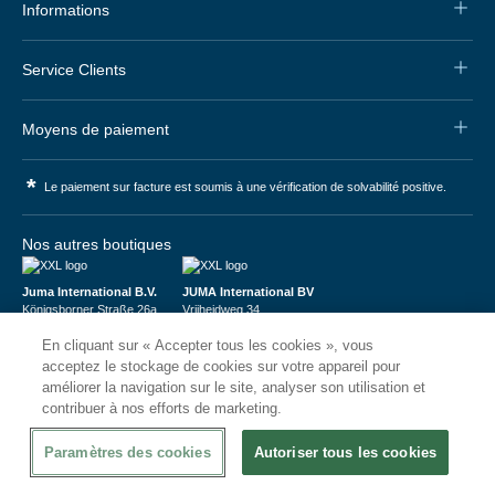
Informations
Service Clients
Moyens de paiement
*
Le paiement sur facture est soumis à une vérification de solvabilité positive.
Nos autres boutiques
Juma International B.V.
JUMA International BV
Königsborner Straße 26a
Vrijheidweg 34
39175 Biederitz | Deutschland
1521RR Wormerveer | Nederland
En cliquant sur « Accepter tous les cookies », vous
USt-ID: DE321159873
BTW: NL853095048B01
Handelsregister: 58573909
K.V.K.: 58573909
acceptez le stockage de cookies sur votre appareil pour
améliorer la navigation sur le site, analyser son utilisation et
contribuer à nos efforts de marketing.
Paramètres des cookies
Autoriser tous les cookies
© 2026
CHRshop