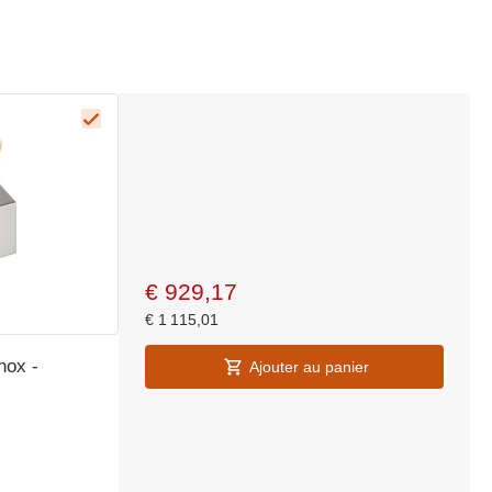
€
929,17
€
1 115,01
nox -
Ajouter au panier