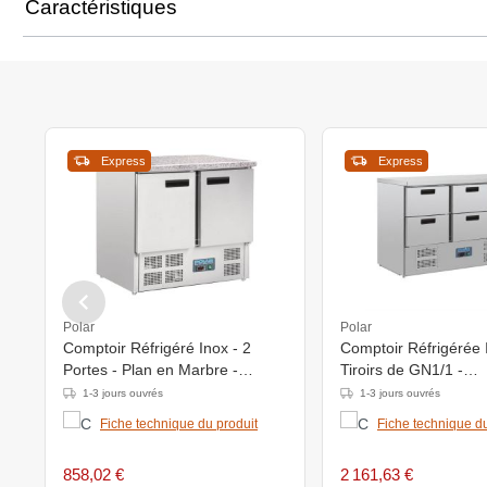
Caractéristiques
Express
Express
Polar
Polar
Comptoir Réfrigéré Inox - 2
Comptoir Réfrigérée 
Portes - Plan en Marbre -
Tiroirs de GN1/1 -
700x900x890(h)mm
1370x700x870(h)m
1-3 jours ouvrés
1-3 jours ouvrés
Fiche technique du produit
Fiche technique du
858,02 €
2 161,63 €