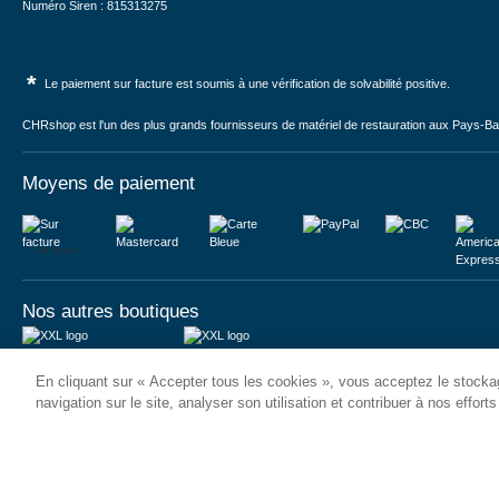
Numéro Siren : 815313275
*
Le paiement sur facture est soumis à une vérification de solvabilité positive.
CHRshop est l'un des plus grands fournisseurs de matériel de restauration aux Pays-Bas 
Moyens de paiement
Sur facture
Nos autres boutiques
Juma International B.V.
JUMA International BV
En cliquant sur « Accepter tous les cookies », vous acceptez le stockag
Königsborner Straße 26a
Vrijheidweg 34
39175 Biederitz | Deutschland
1521RR Wormerveer | Nederland
navigation sur le site, analyser son utilisation et contribuer à nos effort
USt-ID: DE321159873
BTW: NL853095048B01
Handelsregister: 58573909
K.V.K.: 58573909