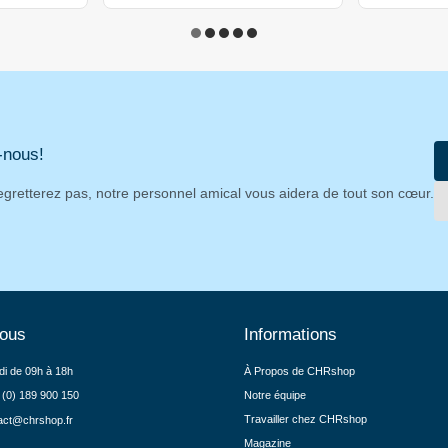
-nous!
egretterez pas, notre personnel amical vous aidera de tout son cœur.
nous
Informations
di de 09h à 18h
À Propos de CHRshop
 (0) 189 900 150
Notre équipe
Travailler chez CHRshop
act@chrshop.fr
Magazine