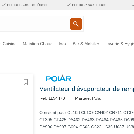
Plus de 10 ans d'expérience
Plus de 25.000 produits
e Cuisine
Maintien Chaud
Inox
Bar & Mobilier
Laverie & Hygi
Ventilateur d'évaporateur de r
Réf. 1154473
Marque: Polar
Convient pour CL108 CL109 CN402 CR711 CT3
CT395 CT425 DA462 DA463 DA464 DA465 DA9
DA996 DA997 G604 G605 G622 U636 U637 U63