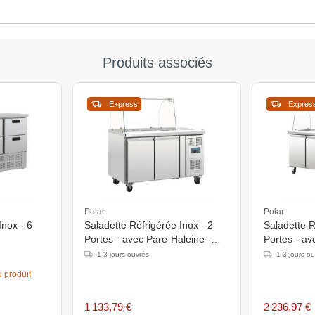
Produits associés
Express
Expres
Polar
Polar
Inox - 6
Saladette Réfrigérée Inox - 2
Saladette R
Portes - avec Pare-Haleine -
Portes - av
m
1360x700x1360(h)mm
1795x700x
1-3 jours ouvrés
1-3 jours o
 produit
1 133,79 €
2 236,97 €