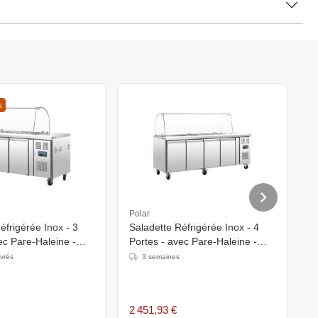
s
Polar
P
éfrigérée Inox - 3
Saladette Réfrigérée Inox - 4
C
ec Pare-Haleine -
Portes - avec Pare-Haleine -
M
1360(h)mm
2230x700x1360(h)mm
P
uvrés
3 semaines
1
2 451,93 €
1