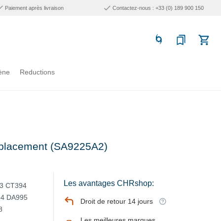
Paiement après livraison
Contactez-nous : +33 (0) 189 900 150
ène
Reductions
emplacement (SA9225A2)
Les avantages CHRshop:
93 CT394
94 DA995
Droit de retour 14 jours
8
Les meilleures marques,