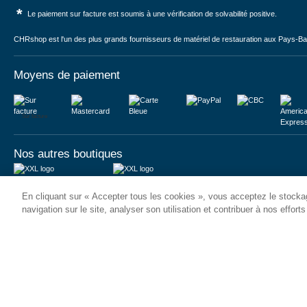
*
Le paiement sur facture est soumis à une vérification de solvabilité positive.
CHRshop est l'un des plus grands fournisseurs de matériel de restauration aux Pays-Bas 
Moyens de paiement
Sur facture
Nos autres boutiques
Juma International B.V.
JUMA International BV
En cliquant sur « Accepter tous les cookies », vous acceptez le stockag
Königsborner Straße 26a
Vrijheidweg 34
39175 Biederitz | Deutschland
1521RR Wormerveer | Nederland
navigation sur le site, analyser son utilisation et contribuer à nos effort
USt-ID: DE321159873
BTW: NL853095048B01
Handelsregister: 58573909
K.V.K.: 58573909