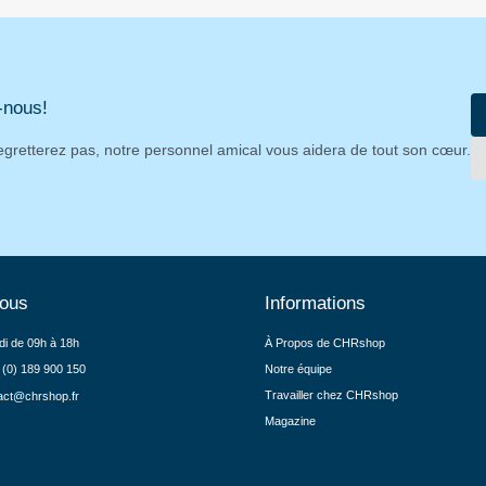
-nous!
egretterez pas, notre personnel amical vous aidera de tout son cœur.
nous
Informations
di de 09h à 18h
À Propos de CHRshop
 (0) 189 900 150
Notre équipe
Travailler chez CHRshop
act@chrshop.fr
Magazine