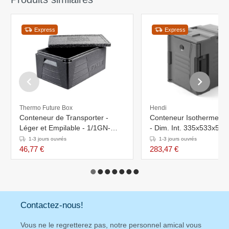
Express
Express
Thermo Future Box
Hendi
Conteneur de Transporter -
Conteneur Isotherme 2
Léger et Empilable - 1/1GN-
- Dim. Int. 335x533x59
200mm
Glissières Pour Bacs G
1-3 jours ouvrés
1-3 jours ouvrés
46,77 €
283,47 €
Contactez-nous!
Vous ne le regretterez pas, notre personnel amical vous