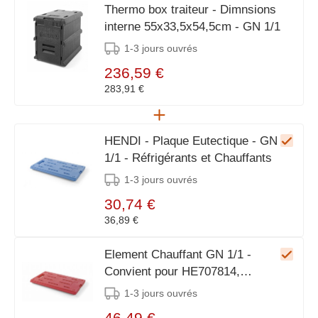
Thermo box traiteur - Dimnsions
interne 55x33,5x54,5cm - GN 1/1
1-3 jours ouvrés
236,59 €
283,91 €
HENDI - Plaque Eutectique - GN
1/1 - Réfrigérants et Chauffants
1-3 jours ouvrés
30,74 €
36,89 €
Element Chauffant GN 1/1 -
Convient pour HE707814,
HE707609, HE707999,
1-3 jours ouvrés
HE707661
46,49 €