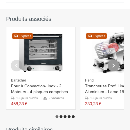
Produits associés
Express
Express
Bartscher
Hendi
Four à Convection- Inox - 2
Trancheuse Profi Line 1
Moteurs - 4 plaques comprises
Aluminium - Lame 195m
200W - 385x410x340(h
1-3 jours ouvrés
2 Variantes
1-3 jours ouvrés
458,33 €
330,23 €
Produits similaires