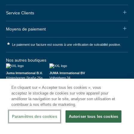
Service Clients
Moyens de paiement
*
Le paiement sur facture est soumis à une vérification de solvabilité positive.
Nos autres boutiques
Juma International B.V.
JUMA International BV
Königsborner Straße 26a
Vrijheidweg 34
39175 Biederitz | Deutschland
1521RR Wormerveer | Nederland
En cliquant sur « Accepter tous les cookies », vous
USt-ID: DE321159873
BTW: NL853095048B01
Handelsregister: 58573909
K.V.K.: 58573909
acceptez le stockage de cookies sur votre appareil pour
améliorer la navigation sur le site, analyser son utilisation et
contribuer à nos efforts de marketing.
Paramètres des cookies
Autoriser tous les cookies
© 2026
CHRshop