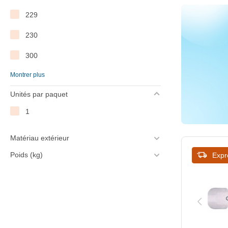
229
228
230
230
300
241
Montrer plus
330
290
Unités par paquet
360
300
1
380
305
400
Matériau extérieur
315
Poids (kg)
Expr
405
320
450
330
535
355
660
360