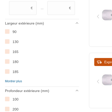
–
€
€
Largeur extérieure (mm)
90
130
165
180
Expr
185
Montrer plus
200
Profondeur extérieure (mm)
204
100
210
200
220