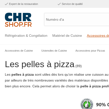
Expert de la restauration
Service de qualité
Numéro d'artic
Réfrigération & Congélation
Matériel de Cuisine
Accessoires d
Accessoires de Cuisine
Ustensiles de Cuisine
Accessoires pour Pizzas
Voir la catégorie Réfrigération & Congélation
Voir la catégorie Matériel de Cuisine
Voir la catégorie Accessoires de Cuisine
Voir la catégorie Maintien Chaud
Voir la catégorie Inox
Voir la catégorie Bar & Mobilier
Voir la catégorie Laverie & Hygiène
Les pelles à pizza
(89)
Les
pelles à pizza
sont utiles dès lors qu’on réalise une cuisson a
par ailleurs de très nombreuses variétés des matériaux disponibles 
bien plus encore. Cela permet alors de choisir la
pelle à pizza pro
90% C