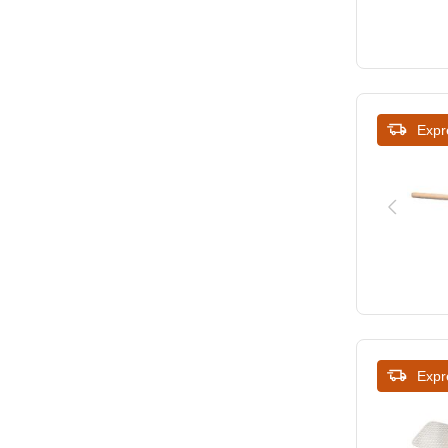
710
370
760
400
1200
405
Expr
1320
1200
1500
Expr