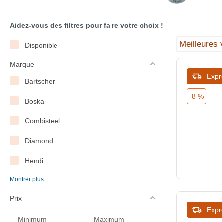
Aidez-vous des filtres pour faire votre choix !
Disponible
Marque
Expr
Bartscher
-8 %
Boska
Combisteel
Diamond
Hendi
Montrer plus
Saro
Prix
Vogue
Expr
Minimum
Maximum
WAS Germany