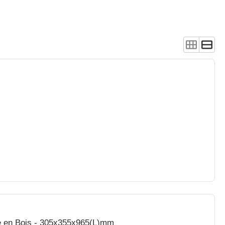
ée en Bois - 305x355x965(L)mm