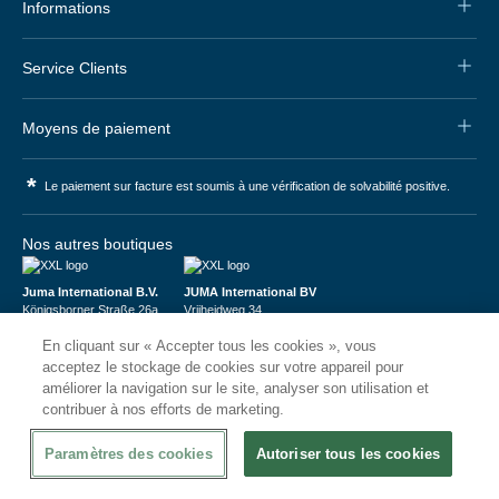
Informations
Service Clients
Moyens de paiement
*
Le paiement sur facture est soumis à une vérification de solvabilité positive.
Nos autres boutiques
Juma International B.V.
JUMA International BV
Königsborner Straße 26a
Vrijheidweg 34
39175 Biederitz | Deutschland
1521RR Wormerveer | Nederland
En cliquant sur « Accepter tous les cookies », vous
USt-ID: DE321159873
BTW: NL853095048B01
Handelsregister: 58573909
K.V.K.: 58573909
acceptez le stockage de cookies sur votre appareil pour
améliorer la navigation sur le site, analyser son utilisation et
contribuer à nos efforts de marketing.
Paramètres des cookies
Autoriser tous les cookies
© 2026
CHRshop