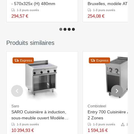
- 570x325x (H) 480mm
Bruxelles, modèle ATRI
1-3 jours ouvrés
1-3 jours ouvrés
294,57 €
254,08 €
Produits similaires
Express
Express
Saro
Combisteel
SARO Cuisinière à induction,
Entry 700 Cuisinière À I
sous-meuble ouvert Modèle
2 Zones
E7/CUI4BAL
1-3 jours ouvrés
1-3 jours ouvrés
2 Var
10 394,93 €
1 594,16 €