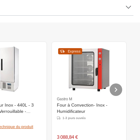
Express
Gastro M
C
ur Inox - 440L - 3
Four à Convection- Inox -
D
errouillable -
Humidificateur
R
950(h)mm
4
1-3 jours ouvrés
technique du produit
3 088,84 €
5