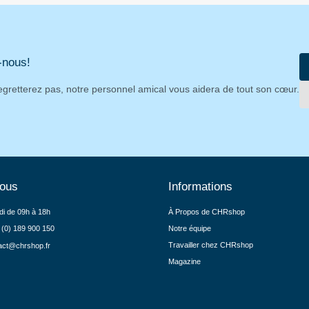
-nous!
egretterez pas, notre personnel amical vous aidera de tout son cœur.
nous
Informations
di de 09h à 18h
À Propos de CHRshop
 (0) 189 900 150
Notre équipe
Travailler chez CHRshop
act@chrshop.fr
Magazine