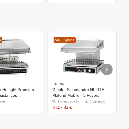
s
Express
GIORIK
G
 Hi-Light Premium
Giorik - Salamandre HI-LITE -
G
sistances
Plafond Mobile - 3 Foyers
P
 - 4,5kW -
uvrés
1-3 jours ouvrés
2 Variantes
15(h)mm
3 107,93 €
3