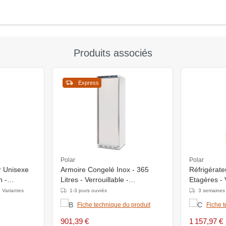
Produits associés
Express
Polar
Polar
r Unisexe
Armoire Congelé Inox - 365
Réfrigérate
n -
Litres - Verrouillable -
Etagères - V
les
600x600x1850(h)mm
700x680x1
 Variantes
1-3 jours ouvrés
3 semaines
Fiche technique du produit
Fiche 
901,39 €
1 157,97 €