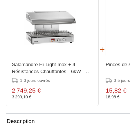
Salamandre Hi-Light Inox + 4
Pinces de s
Résistances Chauffantes - 6kW -
745x590x515(h)mm
1-3 jours ouvrés
3-5 jour
2 749,25 €
15,82 €
3 299,10 €
18,98 €
Description