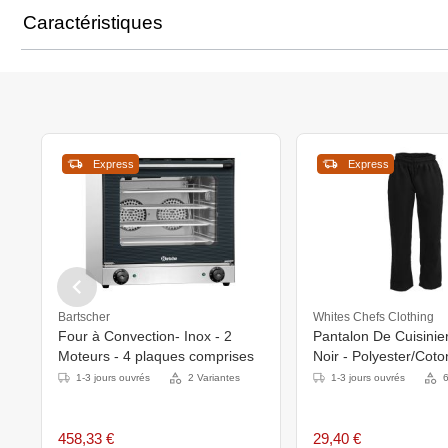
Caractéristiques
Express
Express
Bartscher
Whites Chefs Clothing
Four à Convection- Inox - 2
Pantalon De Cuisinie
Moteurs - 4 plaques comprises
Noir - Polyester/Coto
Disponibles En 6 Tail
1-3 jours ouvrés
2 Variantes
1-3 jours ouvrés
6
458,33 €
29,40 €