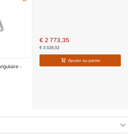
€
2 773,35
€
3 328,02
Ajouter au panier
ngulaire -