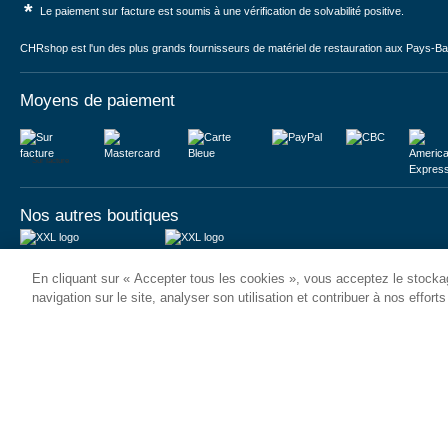
*
Le paiement sur facture est soumis à une vérification de solvabilité positive.
CHRshop est l'un des plus grands fournisseurs de matériel de restauration aux Pays-Bas 
Moyens de paiement
Sur facture
Nos autres boutiques
Juma International B.V.
JUMA International BV
En cliquant sur « Accepter tous les cookies », vous acceptez le stockag
Königsborner Straße 26a
Vrijheidweg 34
39175 Biederitz | Deutschland
1521RR Wormerveer | Nederland
navigation sur le site, analyser son utilisation et contribuer à nos effort
USt-ID: DE321159873
BTW: NL853095048B01
Handelsregister: 58573909
K.V.K.: 58573909
© 2026
CHRshop
Confidentialité et Sécurité
Disclaimer
Conditions Génér