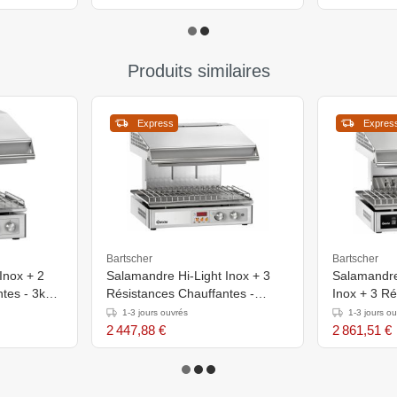
Produits similaires
Express
Expres
Bartscher
Bartscher
Inox + 2
Salamandre Hi-Light Inox + 3
Salamandre
ntes - 3kW
Résistances Chauffantes -
Inox + 3 Ré
m
4,5kW - 580x590x515(h)mm
Chauffantes
1-3 jours ouvrés
1-3 jours o
585x600x5
2 447,88 €
2 861,51 €