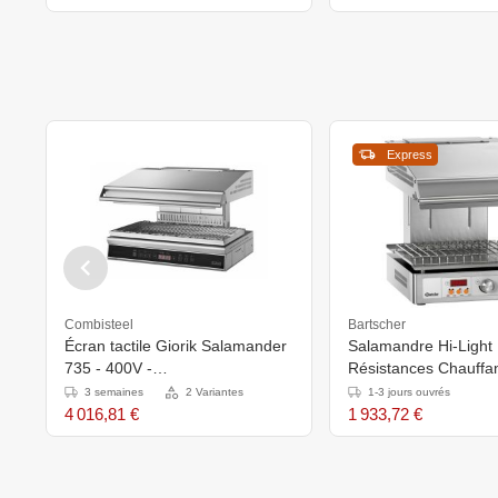
Express
Combisteel
Bartscher
Écran tactile Giorik Salamander
Salamandre Hi-Light 
735 - 400V -
Résistances Chauffa
735x580x(h)520mm - Surface
- 400x570x515(h)m
3 semaines
2 Variantes
1-3 jours ouvrés
utilisable 700x365
4 016,81 €
1 933,72 €