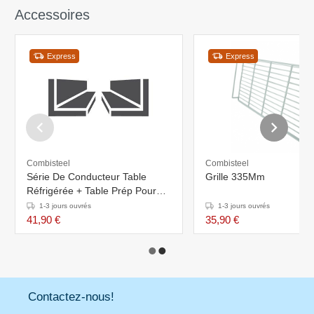
Accessoires
Express
Express
Combisteel
Combisteel
Série De Conducteur Table
Grille 335Mm
Réfrigérée + Table Prép Pour
Pizza
1-3 jours ouvrés
1-3 jours ouvrés
41,90 €
35,90 €
Contactez-nous!