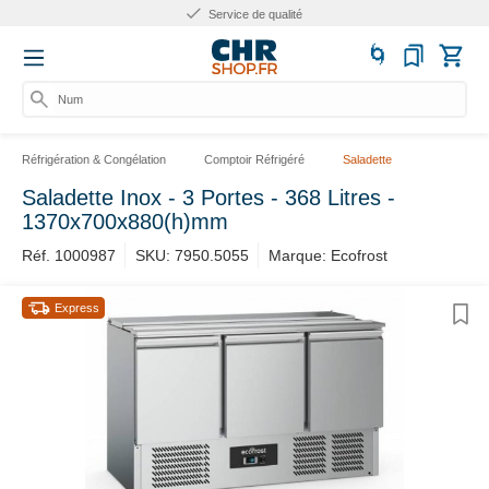
Service de qualité
Numér
Réfrigération & Congélation
Comptoir Réfrigéré
Saladette
Saladette Inox - 3 Portes - 368 Litres -
1370x700x880(h)mm
Réf. 1000987
SKU: 7950.5055
Marque: Ecofrost
Express