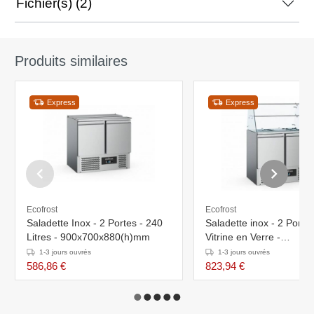
Fichier(s) (2)
Produits similaires
Express
Express
Ecofrost
Ecofrost
Saladette Inox - 2 Portes - 240
Saladette inox - 2 Porte
Litres - 900x700x880(h)mm
Vitrine en Verre -
900x700x850(h)mm
1-3 jours ouvrés
1-3 jours ouvrés
586,86 €
823,94 €