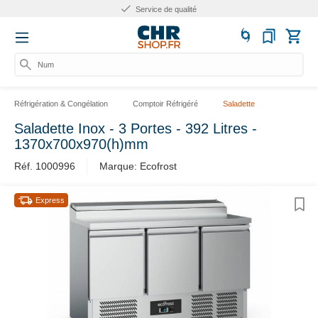
Service de qualité
Numér
Réfrigération & Congélation
Comptoir Réfrigéré
Saladette
Saladette Inox - 3 Portes - 392 Litres -
1370x700x970(h)mm
Réf. 1000996
Marque: Ecofrost
Express