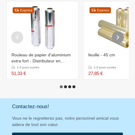
Express
Express
Rouleau de papier d'aluminium
feuille - 45 cm
extra fort - Distributeur en
carton - 40 cm - 200 mètres
1-3 jours ouvrés
1-3 jours ouvrés
51,33 €
27,85 €
Contactez-nous!
Vous ne le regretterez pas, notre personnel amical vous
aidera de tout son cœur.