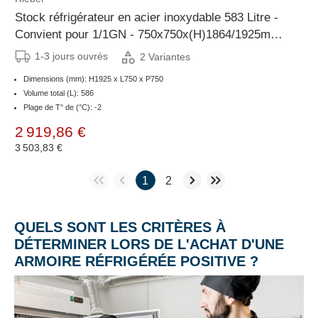
Stock réfrigérateur en acier inoxydable 583 Litre -
Convient pour 1/1GN - 750x750x(H)1864/1925mm -
Porte gauche ou droite
1-3 jours ouvrés
2 Variantes
Dimensions (mm): H1925 x L750 x P750
Volume total (L): 586
Plage de T° de (°C): -2
2 919,86 €
3 503,83 €
1
2
QUELS SONT LES CRITÈRES À
DÉTERMINER LORS DE L'ACHAT D'UNE
ARMOIRE RÉFRIGÉRÉE POSITIVE ?