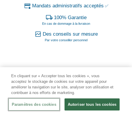
Mandats administratifs acceptés
✅
100% Garantie
En cas de dommage à la livraison
Des conseils sur mesure
Par votre conseiller personnel
En cliquant sur « Accepter tous les cookies », vous
Frigo professionnel dédié à la restauration et
acceptez le stockage de cookies sur votre appareil pour
les collectivités
améliorer la navigation sur le site, analyser son utilisation et
contribuer à nos efforts de marketing.
Choisir un
frigo professionnel
change le quotidien en cuisine.
Paramètres des cookies
Autoriser tous les cookies
Dès les premiers services, vous ressentez la différence :
stabilité de température, rangement optimisé, accès rapide aux
produits. Contrairement à un simple frigo domestique, le modèle
professionnel supporte un rythme soutenu, des ouvertures