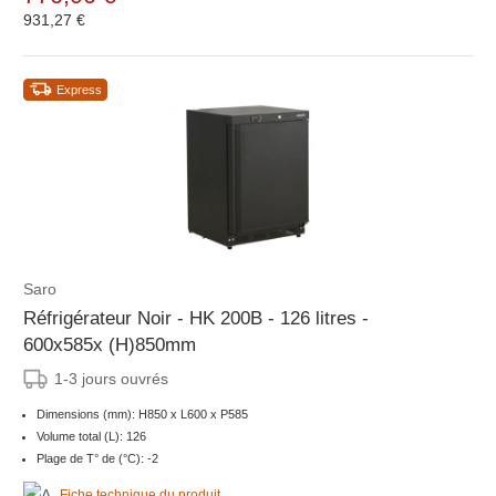
931,27 €
Express
Saro
Réfrigérateur Noir - HK 200B - 126 litres -
600x585x (H)850mm
1-3 jours ouvrés
Dimensions (mm): H850 x L600 x P585
Volume total (L): 126
Plage de T° de (°C): -2
Fiche technique du produit