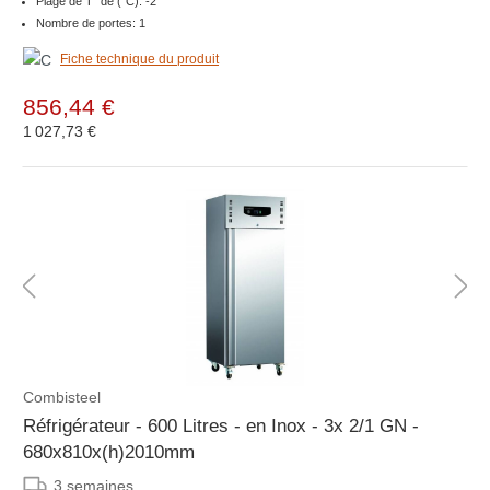
Plage de T° de (°C): -2
Nombre de portes: 1
Fiche technique du produit
856,44 €
1 027,73 €
Combisteel
Réfrigérateur - 600 Litres - en Inox - 3x 2/1 GN -
680x810x(h)2010mm
3 semaines