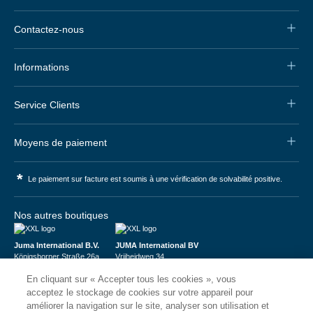
Contactez-nous
Informations
Service Clients
Moyens de paiement
*
Le paiement sur facture est soumis à une vérification de solvabilité positive.
Nos autres boutiques
Juma International B.V.
JUMA International BV
Königsborner Straße 26a
Vrijheidweg 34
39175 Biederitz | Deutschland
1521RR Wormerveer | Nederland
En cliquant sur « Accepter tous les cookies », vous
USt-ID: DE321159873
BTW: NL853095048B01
Handelsregister: 58573909
K.V.K.: 58573909
acceptez le stockage de cookies sur votre appareil pour
améliorer la navigation sur le site, analyser son utilisation et