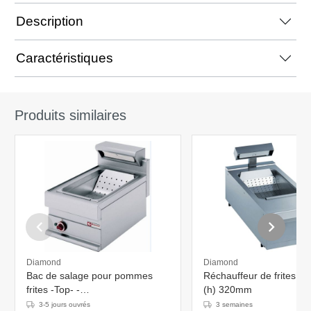
Description
Caractéristiques
Produits similaires
Diamond
Diamond
Bac de salage pour pommes
Réchauffeur de frites 4
frites -Top- -
(h) 320mm
400x650x(h)280/470mm
3-5 jours ouvrés
3 semaines