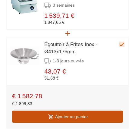
3 semaines
1 539,71 €
1 847,65 €
Égouttoir à Frites Inox -
Ø413x176mm
1-3 jours ouvrés
43,07 €
51,68 €
€
1 582,78
€
1 899,33
Ajouter au panier