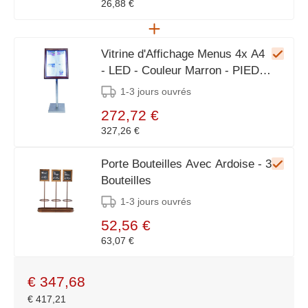
26,88 €
Vitrine d'Affichage Menus 4x A4
- LED - Couleur Marron - PIED
VENDU SEPAREMENT
1-3 jours ouvrés
272,72 €
327,26 €
Porte Bouteilles Avec Ardoise - 3
Bouteilles
1-3 jours ouvrés
52,56 €
63,07 €
€
347,68
€
417,21