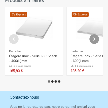
Produits similaires
Express
Express
Bartscher
Bartscher
Étagère Inox - Série 650 Snack
Étagère Inox - Série 65
- 400(L)mm
- 600(L)mm
1-3 jours ouvrés
1-3 jours ouvrés
165,90 €
186,90 €
Contactez-nous!
Vous ne le regretterez pas, notre personnel amical vous