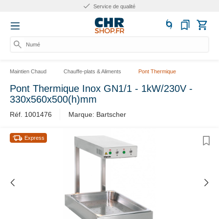
Service de qualité
Numéro
Maintien Chaud
Chauffe-plats & Aliments
Pont Thermique
Pont Thermique Inox GN1/1 - 1kW/230V -
330x560x500(h)mm
Réf. 1001476
Marque: Bartscher
Express