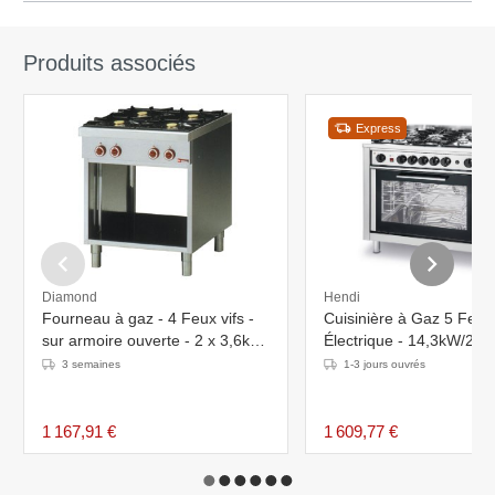
Produits associés
Express
Diamond
Hendi
Fourneau à gaz - 4 Feux vifs -
Cuisinière à Gaz 5 Feux
sur armoire ouverte - 2 x 3,6kW
Électrique - 14,3kW/230
+ 2 x 5kW - Pieds réglables -
900x655x850/900(h)m
3 semaines
1-3 jours ouvrés
700x650x(H)850mm
1 167,91 €
1 609,77 €