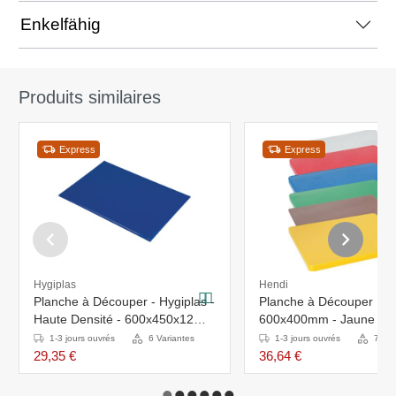
Enkelfähig
Produits similaires
Express
Express
Hygiplas
Hendi
Planche à Découper - Hygiplas -
Planche à Découper H
Haute Densité - 600x450x12mm
600x400mm - Jaune
- Blanche
1-3 jours ouvrés
6 Variantes
1-3 jours ouvrés
7 Var
29,35 €
36,64 €