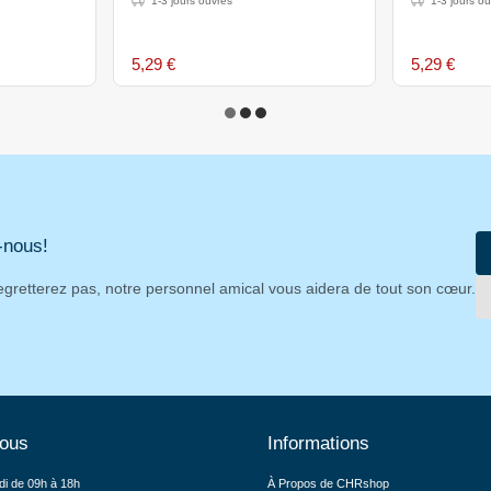
1-3 jours ouvrés
1-3 jours o
Bleu - 30 cm
Vert - 30 c
5,29 €
5,29 €
-nous!
egretterez pas, notre personnel amical vous aidera de tout son cœur.
nous
Informations
di de 09h à 18h
À Propos de CHRshop