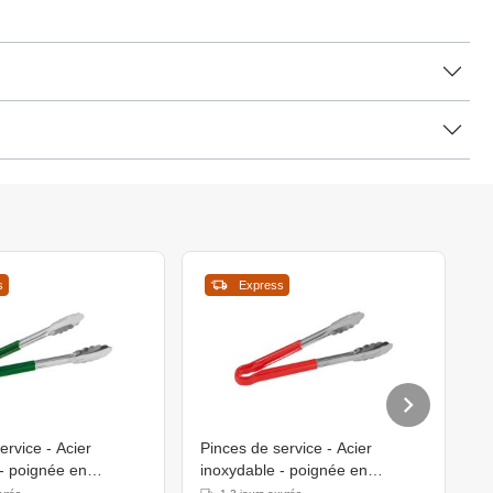
s
Express
ervice - Acier
Pinces de service - Acier
P
- poignée en
inoxydable - poignée en
i
sistant à la chaleur -
plastique résistant à la chaleur -
p