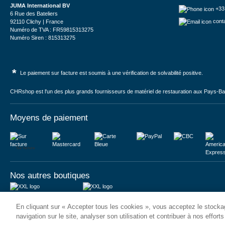
JUMA International BV
+33
6 Rue des Bateliers
cont
92110 Clichy | France
Numéro de TVA : FR59815313275
Numéro Siren : 815313275
*
Le paiement sur facture est soumis à une vérification de solvabilité positive.
CHRshop est l'un des plus grands fournisseurs de matériel de restauration aux Pays-Bas 
Moyens de paiement
Sur facture
Nos autres boutiques
Juma International B.V.
JUMA International BV
En cliquant sur « Accepter tous les cookies », vous acceptez le stockag
Königsborner Straße 26a
Vrijheidweg 34
39175 Biederitz | Deutschland
1521RR Wormerveer | Nederland
navigation sur le site, analyser son utilisation et contribuer à nos effort
USt-ID: DE321159873
BTW: NL853095048B01