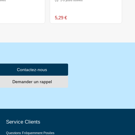
uvrés
1-3 jours ouvrés
m
Rouge - 30 cm
B
5,29 €
5
Contactez-nous
Demander un rappel
Service Clients
Questions Fréquemment Posées