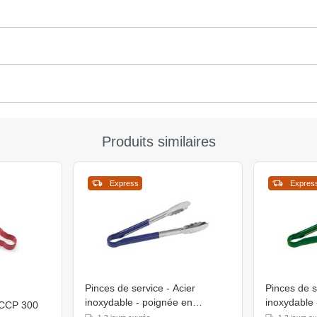
Produits similaires
Express
Expres
Pinces de service - Acier
Pinces de s
inoxydable - poignée en
inoxydable 
ACCP 300
plastique résistant à la chaleur -
plastique ré