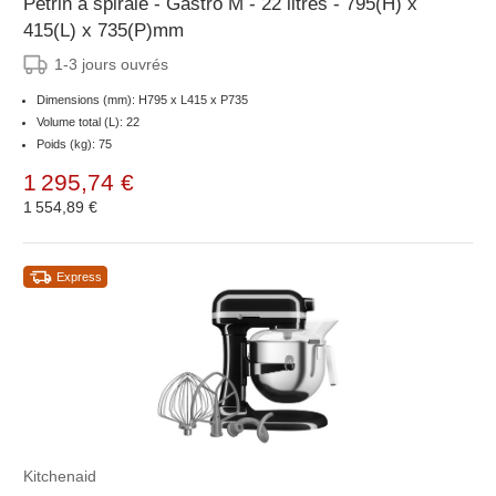
Pétrin à spirale - Gastro M - 22 litres - 795(H) x
415(L) x 735(P)mm
1-3 jours ouvrés
Dimensions (mm): H795 x L415 x P735
Volume total (L): 22
Poids (kg): 75
1 295,74 €
1 554,89 €
Express
Kitchenaid