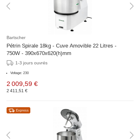
Bartscher
Pétrin Spirale 18kg - Cuve Amovible 22 Litres -
750W - 390x670x620(h)mm
1-3 jours ouvrés
Voltage: 230
2 009,59 €
2 411,51 €
Express