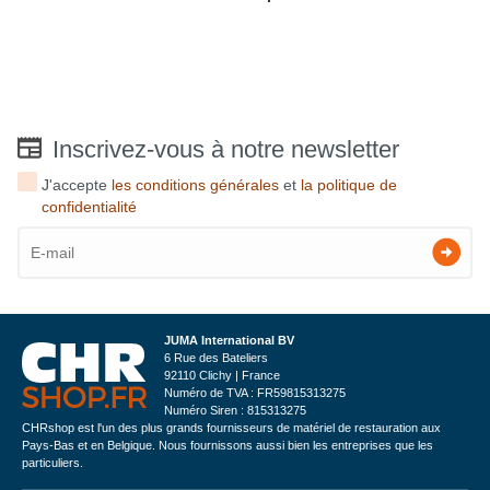
Inscrivez-vous à notre newsletter
J'accepte
les conditions générales
et
la politique de
confidentialité
JUMA International BV
6 Rue des Bateliers
92110 Clichy | France
Numéro de TVA : FR59815313275
Numéro Siren : 815313275
CHRshop est l'un des plus grands fournisseurs de matériel de restauration aux
Pays-Bas et en Belgique. Nous fournissons aussi bien les entreprises que les
particuliers.