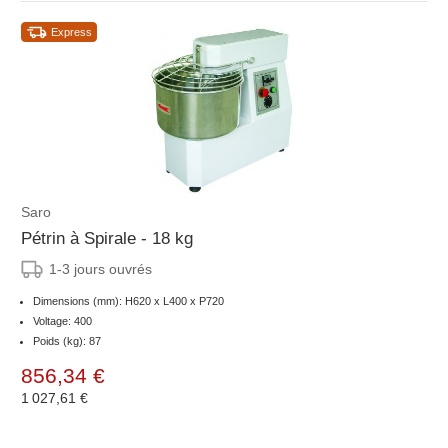
Express
Saro
Pétrin à Spirale - 18 kg
1-3 jours ouvrés
Dimensions (mm): H620 x L400 x P720
Voltage: 400
Poids (kg): 87
856,34 €
1 027,61 €