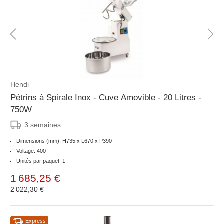
Hendi
Pétrins à Spirale Inox - Cuve Amovible - 20 Litres -
750W
3 semaines
Dimensions (mm): H735 x L670 x P390
Voltage: 400
Unités par paquet: 1
1 685,25 €
2 022,30 €
Express