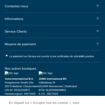
Contactez-nous
Informations
Service Clients
Moyens de paiement
*
Le paiement sur facture est soumis à une vérification de solvabilité positive.
Nos autres boutiques
Juma International B.V.
JUMA International BV
Königsborner Straße 26a
Vrijheidweg 34
39175 Biederitz | Deutschland
1521RR Wormerveer | Nederland
USt-ID: DE321159873
BTW: NL853095048B01
Handelsregister: 58573909
K.V.K.: 58573909
En cliquant sur « Accepter tous les cookies », vous