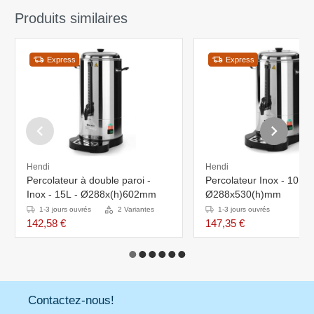
Produits similaires
Express
Express
Hendi
Hendi
Percolateur à double paroi -
Percolateur Inox - 10 Lit
Inox - 15L - Ø288x(h)602mm
Ø288x530(h)mm
1-3 jours ouvrés
2 Variantes
1-3 jours ouvrés
142,58 €
147,35 €
Contactez-nous!