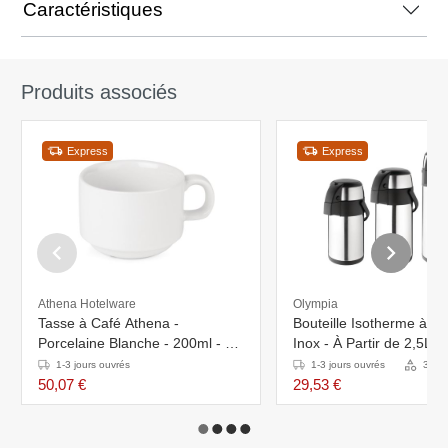
Caractéristiques
Produits associés
Express
Express
Athena Hotelware
Olympia
Tasse à Café Athena -
Bouteille Isotherme à 
Porcelaine Blanche - 200ml - 24
Inox - À Partir de 2,5L -
Pièces
Disponible en 3 Tailles
1-3 jours ouvrés
1-3 jours ouvrés
3 Var
50,07 €
29,53 €