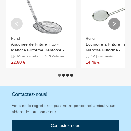
Hendi
Hendi
Araignée de Friture Inox -
Écumoire à Friture Inox 
Manche Filiforme Renforcé -
Manche Filiforme -
Disponible en 4 Tailles
Ø150x440mm
1-3 jours ouvrés
5 Variantes
1-3 jours ouvrés
22,80 €
14,48 €
Contactez-nous!
Vous ne le regretterez pas, notre personnel amical vous
aidera de tout son cœur.
Contactez-nous