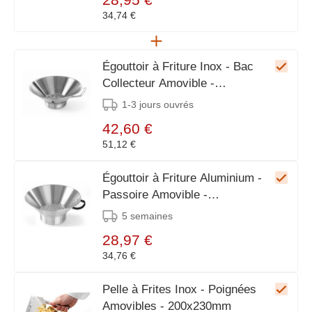
34,74 €
Égouttoir à Friture Inox - Bac
Collecteur Amovible -
Ø410x170(h)mm
1-3 jours ouvrés
42,60 €
51,12 €
Égouttoir à Friture Aluminium -
Passoire Amovible -
Ø400x170(h)mm
5 semaines
28,97 €
34,76 €
Pelle à Frites Inox - Poignées
Amovibles - 200x230mm