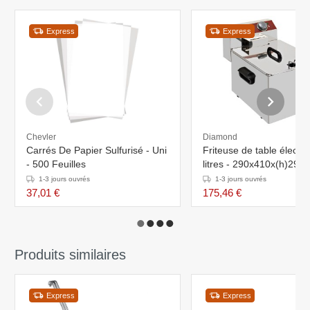
Express
Express
Chevler
Diamond
Carrés De Papier Sulfurisé - Uni
Friteuse de table électri
- 500 Feuilles
litres - 290x410x(h)29
1-3 jours ouvrés
1-3 jours ouvrés
37,01 €
175,46 €
Produits similaires
Express
Express