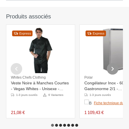
Produits associés
Express
Express
Whites Chefs Clothing
Polar
Veste Noire à Manches Courtes
Congélateur Inox - 600 L
- Vegas Whites - Unisexe -
Gastronorme 2/1 -
Disponibles En 6 Tailles
780x690x1890(h)mm
1-3 jours ouvrés
6 Variantes
1-3 jours ouvrés
Fiche technique du pr
21,08 €
1 109,43 €