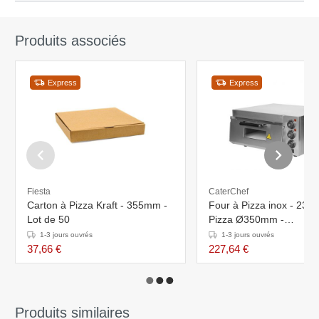
Produits associés
Express
Express
Fiesta
CaterChef
Carton à Pizza Kraft - 355mm -
Four à Pizza inox - 230V - 1
Lot de 50
Pizza Ø350mm -
560x560x280(h)mm
1-3 jours ouvrés
1-3 jours ouvrés
37,66 €
227,64 €
Produits similaires