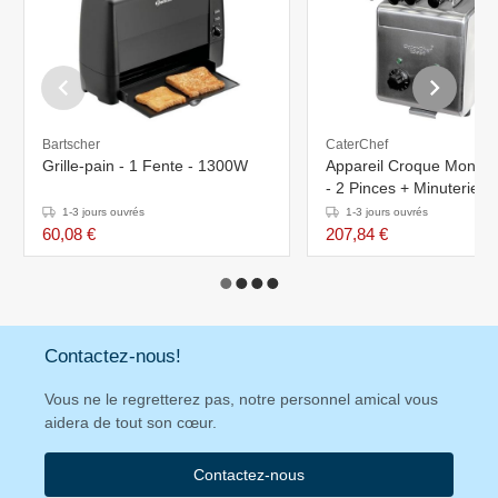
Bartscher
CaterChef
Grille-pain - 1 Fente - 1300W
Appareil Croque Monsie
- 2 Pinces + Minuterie &
lumineux - 31x20x(H)29
1-3 jours ouvrés
1-3 jours ouvrés
1400W
60,08 €
207,84 €
Contactez-nous!
Vous ne le regretterez pas, notre personnel amical vous
aidera de tout son cœur.
Contactez-nous