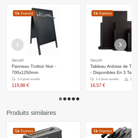
Express
Express
Securit
Securit
Panneau Trottoir Noir -
Tableau Ardoise de Tabl
700x1250mm
- Disponibles En 3 Taille
1-3 jours ouvrés
1-3 jours ouvrés
3 Var
119,88 €
16,57 €
Produits similaires
Express
Express