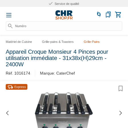
Service de qualité
Numéro d
Matériel de Cuisine
Grille-pains & Toasters
Grille-Pains
Appareil Croque Monsieur 4 Pinces pour
utilisation immédiate - 31x38x(H)29cm -
2400W
Réf. 1016174
Marque: CaterChef
Express