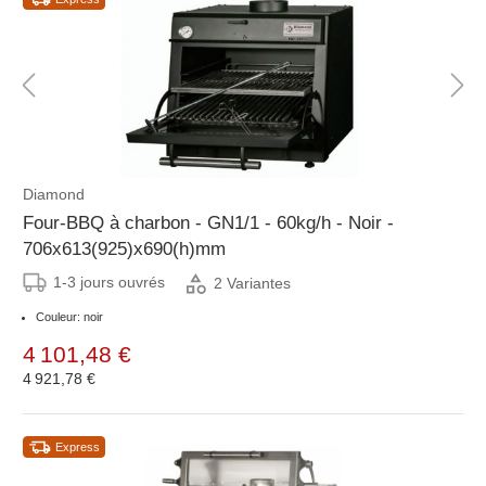
Diamond
Four-BBQ à charbon - GN1/1 - 60kg/h - Noir -
706x613(925)x690(h)mm
1-3 jours ouvrés
2 Variantes
Couleur: noir
4 101,48 €
4 921,78 €
Express