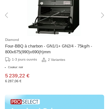
Diamond
Four-BBQ à charbon - GN1/1+ GN2/4 - 75kg/h -
800x675(990)x690(h)mm
1-3 jours ouvrés
2 Variantes
Couleur: noir
5 239,22 €
6 287,06 €