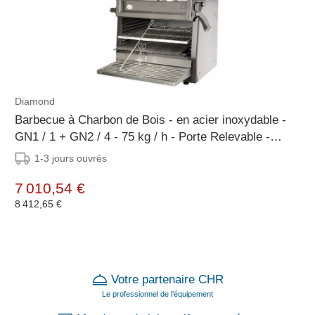
Diamond
Barbecue à Charbon de Bois - en acier inoxydable -
GN1 / 1 + GN2 / 4 - 75 kg / h - Porte Relevable -
900x722 / 953x (H) 690/840 mm
1-3 jours ouvrés
7 010,54 €
8 412,65 €
Votre partenaire CHR
Le professionnel de l'équipement