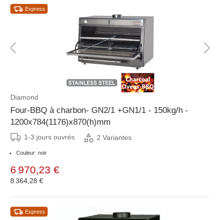
Express
Diamond
Four-BBQ à charbon- GN2/1 +GN1/1 - 150kg/h -
1200x784(1176)x870(h)mm
1-3 jours ouvrés
2 Variantes
Couleur: noir
6 970,23 €
8 364,28 €
Express